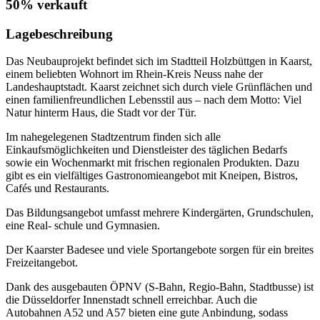
50% verkauft
Lagebeschreibung
Das Neubauprojekt befindet sich im Stadtteil Holzbüttgen in Kaarst,
einem beliebten Wohnort im Rhein-Kreis Neuss nahe der
Landeshauptstadt. Kaarst zeichnet sich durch viele Grünflächen und
einen familienfreundlichen Lebensstil aus – nach dem Motto: Viel
Natur hinterm Haus, die Stadt vor der Tür.
Im nahegelegenen Stadtzentrum finden sich alle
Einkaufsmöglichkeiten und Dienstleister des täglichen Bedarfs
sowie ein Wochenmarkt mit frischen regionalen Produkten. Dazu
gibt es ein vielfältiges Gastronomieangebot mit Kneipen, Bistros,
Cafés und Restaurants.
Das Bildungsangebot umfasst mehrere Kindergärten, Grundschulen,
eine Real- schule und Gymnasien.
Der Kaarster Badesee und viele Sportangebote sorgen für ein breites
Freizeitangebot.
Dank des ausgebauten ÖPNV (S-Bahn, Regio-Bahn, Stadtbusse) ist
die Düsseldorfer Innenstadt schnell erreichbar. Auch die
Autobahnen A52 und A57 bieten eine gute Anbindung, sodass